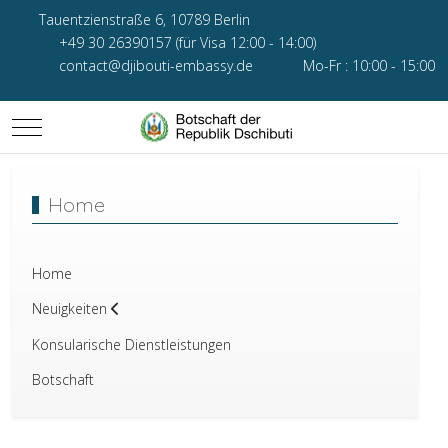
Tauentzienstraße 6, 10789 Berlin
+49 30 26390157 (für Visa 12:00 - 14:00)
contact@djibouti-embassy.de
Mo-Fr : 10:00 - 15:00
Mobile Menu Toggle
Home
Home
Neuigkeiten
Konsularische Dienstleistungen
Botschaft