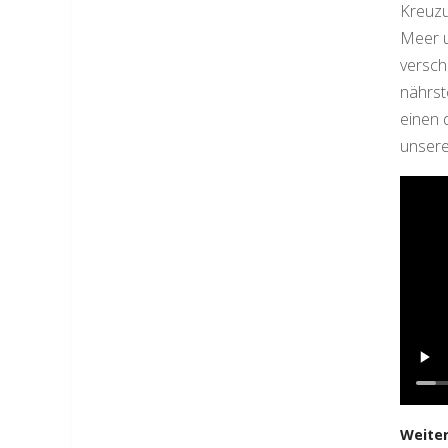
Kreuzu
Meer u
versch
nährst
einen 
unsere
Weiter