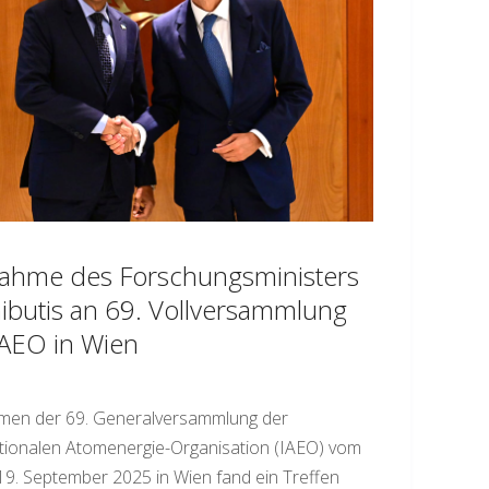
nahme des Forschungsministers
ibutis an 69. Vollversammlung
IAEO in Wien
men der 69. Generalversammlung der
tionalen Atomenergie-Organisation (IAEO) vom
 19. September 2025 in Wien fand ein Treffen