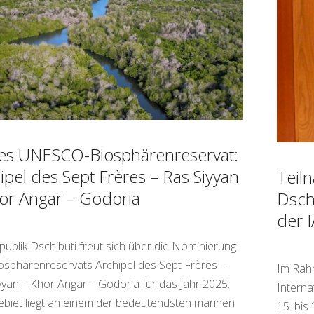
es UNESCO-Biosphärenreservat:
ipel des Sept Frères – Ras Siyyan
Teil
or Angar – Godoria
Dsch
der 
publik Dschibuti freut sich über die Nominierung
osphärenreservats Archipel des Sept Frères –
Im Rah
yyan – Khor Angar – Godoria für das Jahr 2025.
Interna
biet liegt an einem der bedeutendsten marinen
15. bis