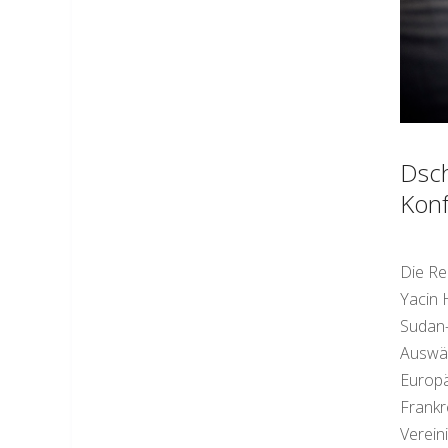
Dsch
Konf
Die Re
Yacin 
Sudan-
Auswär
Europä
Frankr
Verein