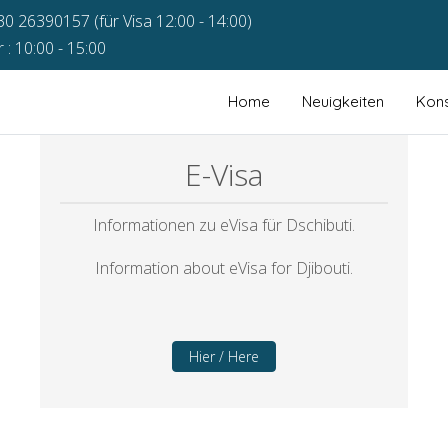
30 26390157 (für Visa 12:00 - 14:00)
: 10:00 - 15:00
Home
Neuigkeiten
Kons
E-Visa
Informationen zu eVisa für Dschibuti.
Information about eVisa for Djibouti.
Hier / Here