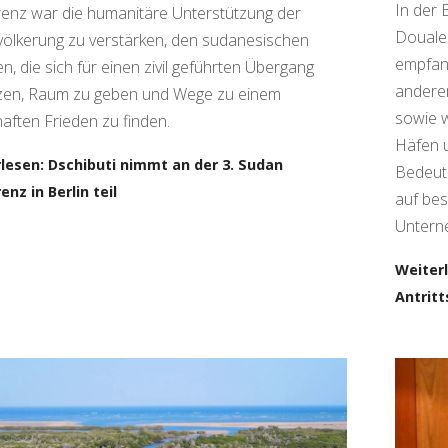
In der 
enz war die humanitäre Unterstützung der
Douale 
evölkerung zu verstärken, den sudanesischen
empfan
n, die sich für einen zivil geführten Übergang
anderem
zen, Raum zu geben und Wege zu einem
sowie w
aften Frieden zu finden.
Häfen u
lesen: Dschibuti nimmt an der 3. Sudan
Bedeutu
enz in Berlin teil
auf be
Untern
Weiter
Antrit