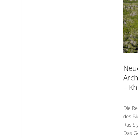
Neu
Arch
– Kh
Die Re
des Bi
Ras Si
Das Ge