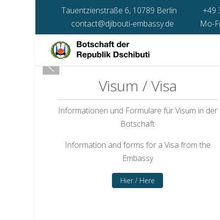
Tauentzienstraße 6, 10789 Berlin
+49 
contact@djibouti-embassy.de
Mo-Fr 
Visum / Visa
Informationen und Formulare für Visum in der
Botschaft
Information and forms for a Visa from the
Embassy
Hier / Here