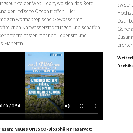
ngspunkte der Welt – dort, wo sich das Rote
zwische
nd der Indische Ozean treffen. Hier
Hochsc
melzen warme tropische Gewässer mit
Dschibu
offreichen Kaltwasserströmungen und schaffen
General
der artenreichsten marinen Lebensräume
Zusamm
s Planeten.
erörter
Weiter
Dschibu
lesen: Neues UNESCO-Biosphärenreservat: