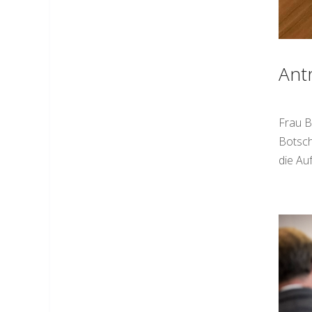
Ant
Frau B
Botsch
die Au