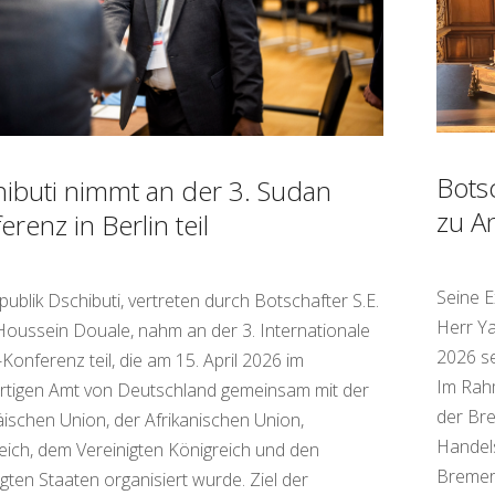
Bots
ibuti nimmt an der 3. Sudan
zu A
erenz in Berlin teil
Seine E
publik Dschibuti, vertreten durch Botschafter S.E.
Herr Ya
Houssein Douale, nahm an der 3. Internationale
2026 se
Konferenz teil, die am 15. April 2026 im
Im Rahm
tigen Amt von Deutschland gemeinsam mit der
der Bre
ischen Union, der Afrikanischen Union,
Handel
eich, dem Vereinigten Königreich und den
Bremer
igten Staaten organisiert wurde. Ziel der