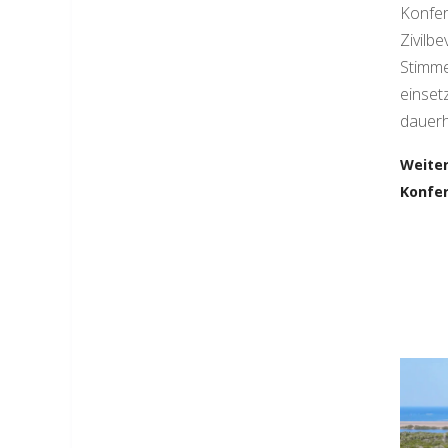
Konfer
Zivilb
Stimme
einset
dauerh
Weiter
Konfer