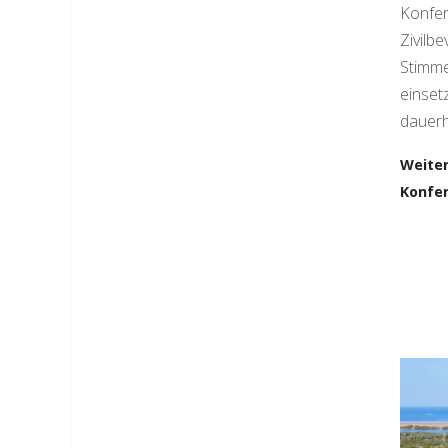
Konfer
Zivilb
Stimme
einset
dauerh
Weiter
Konfer