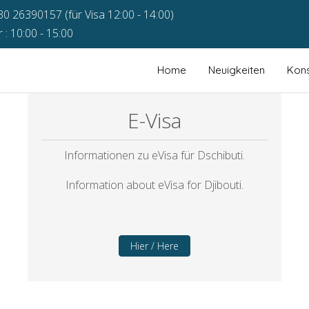
30 26390157 (für Visa 12:00 - 14:00)
: 10:00 - 15:00
Home
Neuigkeiten
Kons
E-Visa
Informationen zu eVisa für Dschibuti.
Information about eVisa for Djibouti.
Hier / Here