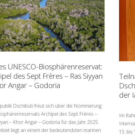
es UNESCO-Biosphärenreservat:
ipel des Sept Frères – Ras Siyyan
Teil
or Angar – Godoria
Dsch
der 
publik Dschibuti freut sich über die Nominierung
osphärenreservats Archipel des Sept Frères –
Im Rah
yyan – Khor Angar – Godoria für das Jahr 2025.
Interna
biet liegt an einem der bedeutendsten marinen
15. bis