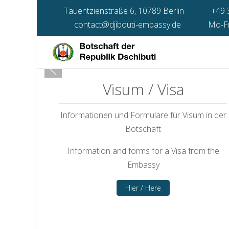
Tauentzienstraße 6, 10789 Berlin
+49 
contact@djibouti-embassy.de
Mo-Fr 
Visum / Visa
Informationen und Formulare für Visum in der
Botschaft
Information and forms for a Visa from the
Embassy
Hier / Here