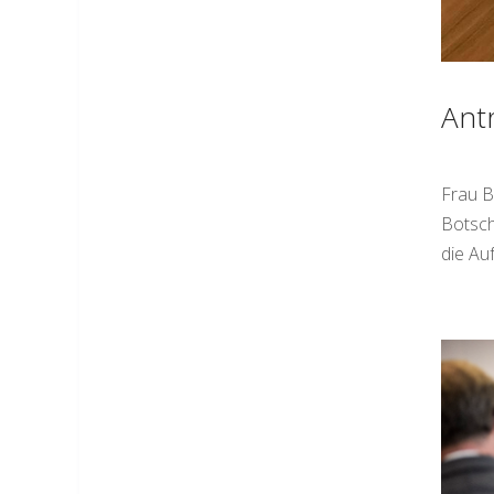
Ant
Frau B
Botsch
die Au