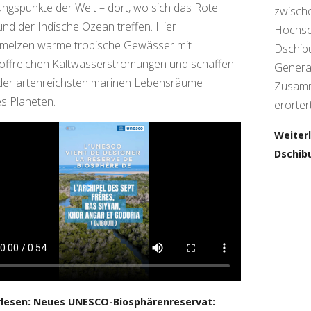
ngspunkte der Welt – dort, wo sich das Rote
zwische
nd der Indische Ozean treffen. Hier
Hochsc
melzen warme tropische Gewässer mit
Dschibu
offreichen Kaltwasserströmungen und schaffen
General
der artenreichsten marinen Lebensräume
Zusamm
s Planeten.
erörter
Weiter
Dschibu
lesen: Neues UNESCO-Biosphärenreservat: