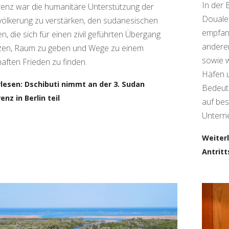
In der 
enz war die humanitäre Unterstützung der
Douale 
evölkerung zu verstärken, den sudanesischen
empfan
n, die sich für einen zivil geführten Übergang
anderem
zen, Raum zu geben und Wege zu einem
sowie w
aften Frieden zu finden.
Häfen u
lesen: Dschibuti nimmt an der 3. Sudan
Bedeutu
enz in Berlin teil
auf be
Untern
Weiter
Antrit