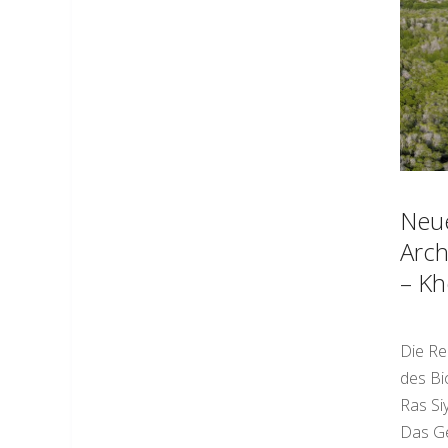
Neu
Arch
– Kh
Die Re
des Bi
Ras Si
Das Ge