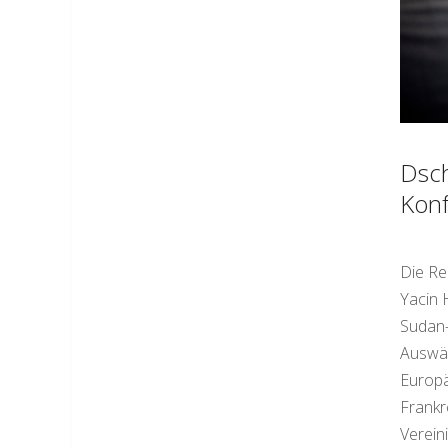
Dsch
Konf
Die Re
Yacin 
Sudan-
Auswär
Europä
Frankr
Verein