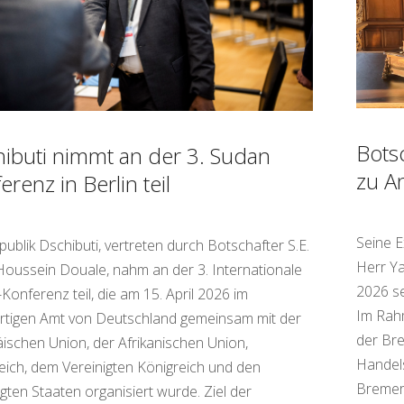
Bots
ibuti nimmt an der 3. Sudan
zu A
erenz in Berlin teil
Seine E
publik Dschibuti, vertreten durch Botschafter S.E.
Herr Ya
Houssein Douale, nahm an der 3. Internationale
2026 se
Konferenz teil, die am 15. April 2026 im
Im Rahm
tigen Amt von Deutschland gemeinsam mit der
der Bre
ischen Union, der Afrikanischen Union,
Handel
eich, dem Vereinigten Königreich und den
Bremer
igten Staaten organisiert wurde. Ziel der