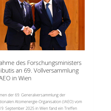
nahme des Forschungsministers
ibutis an 69. Vollversammlung
IAEO in Wien
men der 69. Generalversammlung der
tionalen Atomenergie-Organisation (IAEO) vom
 19. September 2025 in Wien fand ein Treffen