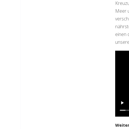
Kreuzu
Meer u
versch
nährst
einen 
unsere
Weiter