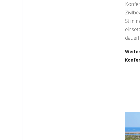
Konfer
Zivilb
Stimme
einset
dauerh
Weiter
Konfer