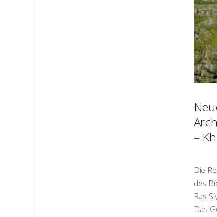
Neu
Arch
– Kh
Die Re
des Bi
Ras Si
Das Ge