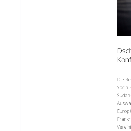
Dsch
Konf
Die Re
Yacin 
Sudan-
Auswär
Europä
Frankr
Verein