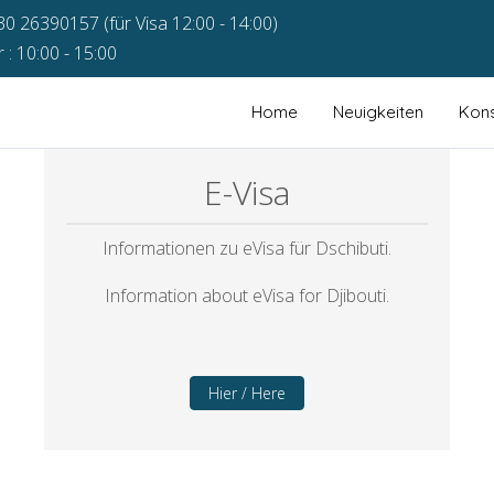
30 26390157 (für Visa 12:00 - 14:00)
: 10:00 - 15:00
Home
Neuigkeiten
Kons
E-Visa
Informationen zu eVisa für Dschibuti.
Information about eVisa for Djibouti.
Hier / Here