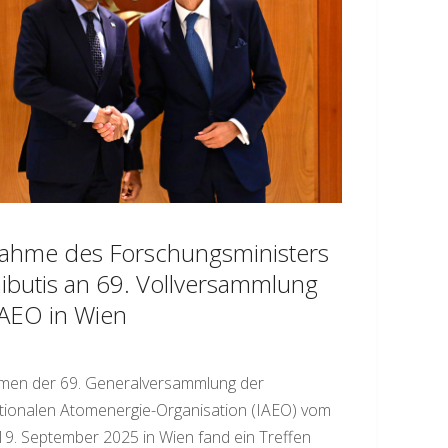
nahme des Forschungsministers
ibutis an 69. Vollversammlung
IAEO in Wien
men der 69. Generalversammlung der
tionalen Atomenergie-Organisation (IAEO) vom
 19. September 2025 in Wien fand ein Treffen