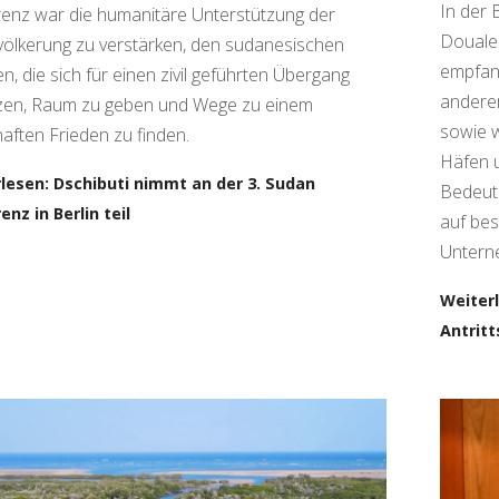
In der 
enz war die humanitäre Unterstützung der
Douale 
evölkerung zu verstärken, den sudanesischen
empfan
n, die sich für einen zivil geführten Übergang
anderem
zen, Raum zu geben und Wege zu einem
sowie w
aften Frieden zu finden.
Häfen u
lesen: Dschibuti nimmt an der 3. Sudan
Bedeutu
enz in Berlin teil
auf be
Untern
Weiter
Antrit