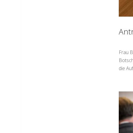
Ant
Frau B
Botsch
die Au