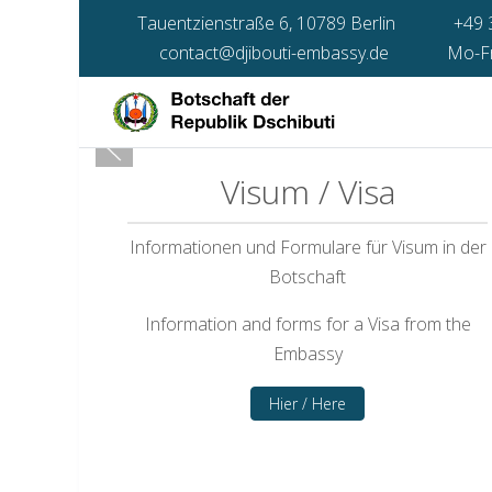
Tauentzienstraße 6, 10789 Berlin
+49 
contact@djibouti-embassy.de
Mo-Fr 
Visum / Visa
Informationen und Formulare für Visum in der
Botschaft
Information and forms for a Visa from the
Embassy
Hier / Here