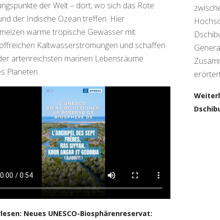
ngspunkte der Welt – dort, wo sich das Rote
zwische
nd der Indische Ozean treffen. Hier
Hochsc
melzen warme tropische Gewässer mit
Dschibu
offreichen Kaltwasserströmungen und schaffen
General
der artenreichsten marinen Lebensräume
Zusamm
s Planeten.
erörter
Weiter
Dschibu
lesen: Neues UNESCO-Biosphärenreservat: