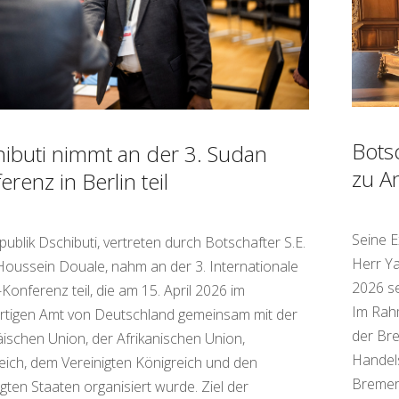
Bots
ibuti nimmt an der 3. Sudan
zu A
erenz in Berlin teil
Seine E
publik Dschibuti, vertreten durch Botschafter S.E.
Herr Ya
Houssein Douale, nahm an der 3. Internationale
2026 se
Konferenz teil, die am 15. April 2026 im
Im Rahm
tigen Amt von Deutschland gemeinsam mit der
der Bre
ischen Union, der Afrikanischen Union,
Handel
eich, dem Vereinigten Königreich und den
Bremer
igten Staaten organisiert wurde. Ziel der