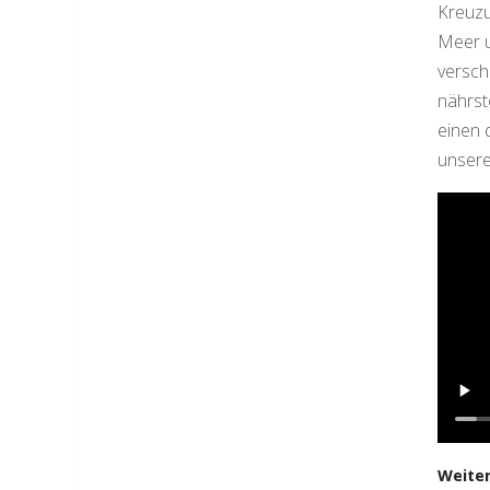
Kreuzu
Meer u
versch
nährst
einen 
unsere
Weiter