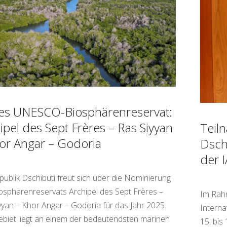
es UNESCO-Biosphärenreservat:
ipel des Sept Frères – Ras Siyyan
Teil
or Angar – Godoria
Dsch
der 
publik Dschibuti freut sich über die Nominierung
osphärenreservats Archipel des Sept Frères –
Im Rah
yyan – Khor Angar – Godoria für das Jahr 2025.
Interna
biet liegt an einem der bedeutendsten marinen
15. bis