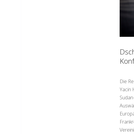
Dsch
Konf
Die Re
Yacin 
Sudan-
Auswär
Europä
Frankr
Verein