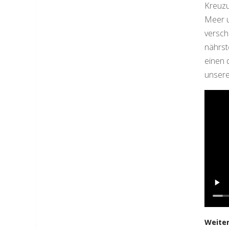
Kreuzu
Meer u
versch
nährst
einen 
unsere
Weiter