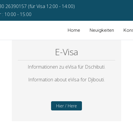
30 26390157 (für Visa 12:00 - 14:00)
: 10:00 - 15:00
Home
Neuigkeiten
Kons
E-Visa
Informationen zu eVisa für Dschibuti.
Information about eVisa for Djibouti.
Hier / Here