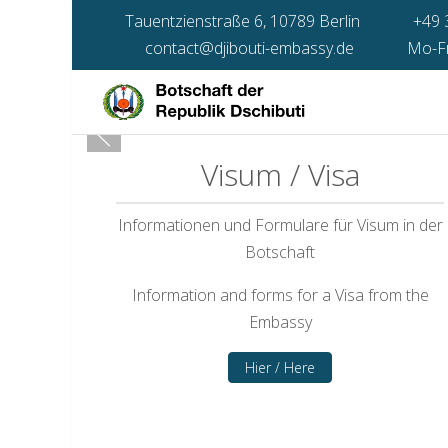
Tauentzienstraße 6, 10789 Berlin
+49 
contact@djibouti-embassy.de
Mo-Fr 
Visum / Visa
Informationen und Formulare für Visum in der
Botschaft
Information and forms for a Visa from the
Embassy
Hier / Here