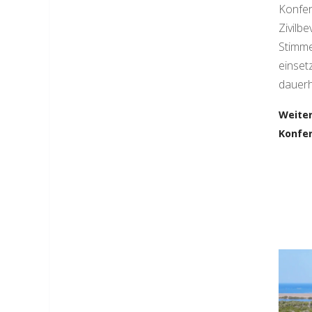
Konfer
Zivilb
Stimme
einset
dauerh
Weiter
Konfer