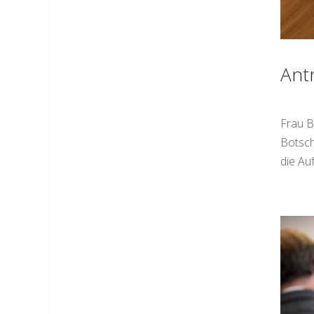
Ant
Frau B
Botsch
die Au