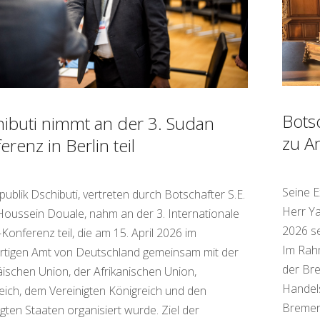
Bots
ibuti nimmt an der 3. Sudan
zu A
erenz in Berlin teil
Seine E
publik Dschibuti, vertreten durch Botschafter S.E.
Herr Ya
Houssein Douale, nahm an der 3. Internationale
2026 se
Konferenz teil, die am 15. April 2026 im
Im Rahm
tigen Amt von Deutschland gemeinsam mit der
der Bre
ischen Union, der Afrikanischen Union,
Handel
eich, dem Vereinigten Königreich und den
Bremer
igten Staaten organisiert wurde. Ziel der