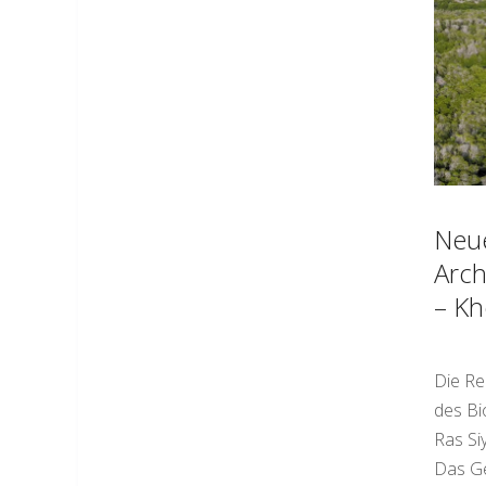
Neu
Arch
– Kh
Die Re
des Bi
Ras Si
Das Ge