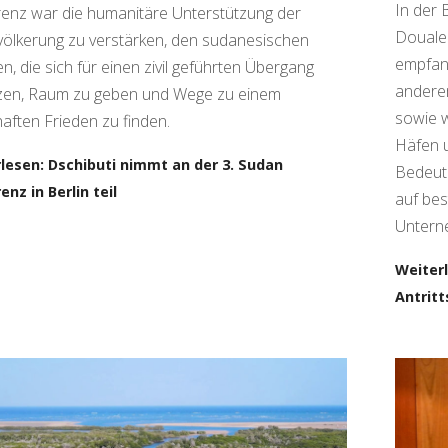
In der 
enz war die humanitäre Unterstützung der
Douale 
evölkerung zu verstärken, den sudanesischen
empfan
n, die sich für einen zivil geführten Übergang
anderem
zen, Raum zu geben und Wege zu einem
sowie w
aften Frieden zu finden.
Häfen u
lesen: Dschibuti nimmt an der 3. Sudan
Bedeutu
enz in Berlin teil
auf be
Untern
Weiter
Antrit