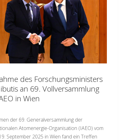
nahme des Forschungsministers
ibutis an 69. Vollversammlung
IAEO in Wien
men der 69. Generalversammlung der
tionalen Atomenergie-Organisation (IAEO) vom
 19. September 2025 in Wien fand ein Treffen