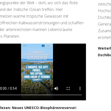
ngspunkte der Welt – dort, wo sich das Rote
zwische
nd der Indische Ozean treffen. Hier
Hochsc
melzen warme tropische Gewässer mit
Dschibu
offreichen Kaltwasserströmungen und schaffen
General
der artenreichsten marinen Lebensräume
Zusamm
s Planeten.
erörter
Weiter
Dschibu
lesen: Neues UNESCO-Biosphärenreservat: