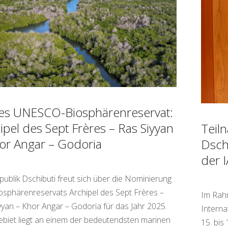
es UNESCO-Biosphärenreservat:
ipel des Sept Frères – Ras Siyyan
Teil
or Angar – Godoria
Dsch
der 
publik Dschibuti freut sich über die Nominierung
osphärenreservats Archipel des Sept Frères –
Im Rah
yyan – Khor Angar – Godoria für das Jahr 2025.
Interna
biet liegt an einem der bedeutendsten marinen
15. bis