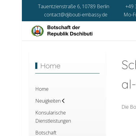
Tauentzienstraße 6, 10789 Berlin
+49 
contact@djibouti-embassy.de
Mo-Fr 
Sc
Home
al
Home
Neuigkeiten
Die Bo
Konsularische
Dienstleistungen
Vorhe
Zu
Botschaft