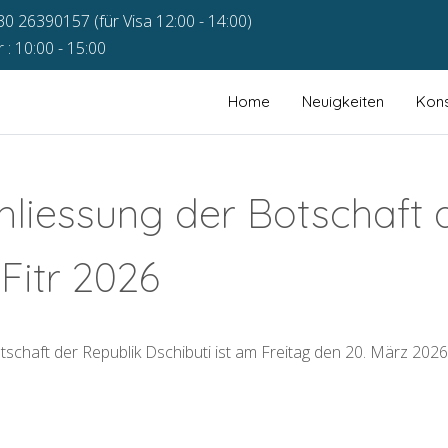
30 26390157 (für Visa 12:00 - 14:00)
: 10:00 - 15:00
Home
Neuigkeiten
Kons
hliessung der Botschaft a
-Fitr 2026
tschaft der Republik Dschibuti ist am Freitag den 20. März 2026 
riger Beitrag: Dschibuti nimmt an der 3. Sudan Konferenz in Berlin teil
rück